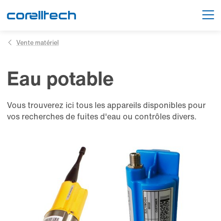
Solutions
Vente matériel
Vente matériel
Eau
potable
Eau potable
Actualités
Généralités
Gaz
/
Eau
Vous trouverez ici tous les appareils disponibles pour
biogaz
À propos
potable
vos recherches de fuites d'eau ou contrôles divers.
Assainissement
Gaz
Corelltech
/
Solutions
biogaz
spécifiques
Accès client
Nos
partenaires
Assainissement
Contact
Professionnels
Offres
d'emploi
Communes