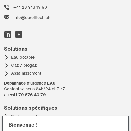
+41 26 913 19 90
info@corelltech.ch
Solutions
Eau potable
Gaz / biogaz
Assainissement
Dépannage d'urgence EAU
Contactez-nous 24h/24 et 7j/7
au
+41 79 676 40 79
Solutions spécifiques
Professionnels
Bienvenue !
Communes